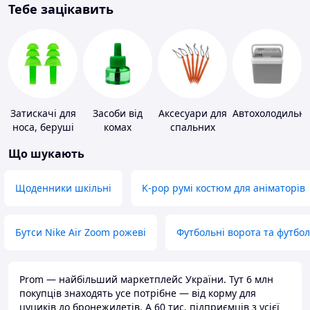
Тебе зацікавить
Затискачі для
Засоби від
Аксесуари для
Автохолодильн
носа, беруші
комах
спальних
для плавання
мішків,
Що шукають
карематів та
наметів
Щоденники шкільні
K-pop румі костюм для аніматорів
Бутси Nike Air Zoom рожеві
Футбольні ворота та футбо
Prom — найбільший маркетплейс України. Тут 6 млн
покупців знаходять усе потрібне — від корму для
цуциків до бронежилетів. А 60 тис. підприємців з усієї