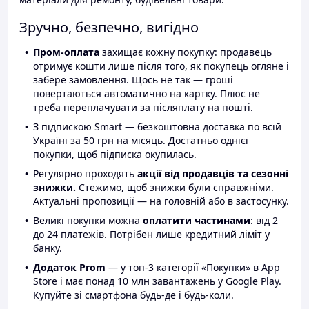
Зручно, безпечно, вигідно
Пром-оплата
захищає кожну покупку: продавець
отримує кошти лише після того, як покупець огляне і
забере замовлення. Щось не так — гроші
повертаються автоматично на картку. Плюс не
треба переплачувати за післяплату на пошті.
З підпискою Smart — безкоштовна доставка по всій
Україні за 50 грн на місяць. Достатньо однієї
покупки, щоб підписка окупилась.
Регулярно проходять
акції від продавців та сезонні
знижки.
Стежимо, щоб знижки були справжніми.
Актуальні пропозиції — на головній або в застосунку.
Великі покупки можна
оплатити частинами
: від 2
до 24 платежів. Потрібен лише кредитний ліміт у
банку.
Додаток Prom
— у топ-3 категорії «Покупки» в App
Store і має понад 10 млн завантажень у Google Play.
Купуйте зі смартфона будь-де і будь-коли.