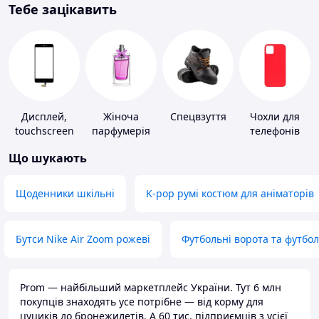
Тебе зацікавить
Дисплей,
Жіноча
Спецвзуття
Чохли для
touchscreen
парфумерія
телефонів
для телефонів
Що шукають
Щоденники шкільні
K-pop румі костюм для аніматорів
Бутси Nike Air Zoom рожеві
Футбольні ворота та футбо
Prom — найбільший маркетплейс України. Тут 6 млн
покупців знаходять усе потрібне — від корму для
цуциків до бронежилетів. А 60 тис. підприємців з усієї