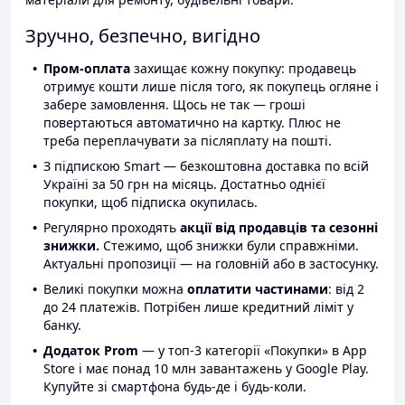
Зручно, безпечно, вигідно
Пром-оплата
захищає кожну покупку: продавець
отримує кошти лише після того, як покупець огляне і
забере замовлення. Щось не так — гроші
повертаються автоматично на картку. Плюс не
треба переплачувати за післяплату на пошті.
З підпискою Smart — безкоштовна доставка по всій
Україні за 50 грн на місяць. Достатньо однієї
покупки, щоб підписка окупилась.
Регулярно проходять
акції від продавців та сезонні
знижки.
Стежимо, щоб знижки були справжніми.
Актуальні пропозиції — на головній або в застосунку.
Великі покупки можна
оплатити частинами
: від 2
до 24 платежів. Потрібен лише кредитний ліміт у
банку.
Додаток Prom
— у топ-3 категорії «Покупки» в App
Store і має понад 10 млн завантажень у Google Play.
Купуйте зі смартфона будь-де і будь-коли.